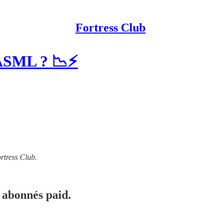
Fortress Club
ASML ? 📉⚡️
rtress Club.
 abonnés paid.