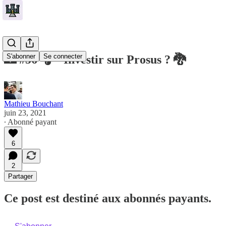
S'abonner
Se connecter
🏰 #56 🎧 - Investir sur Prosus ? 🐉
Mathieu Bouchant
juin 23, 2021
∙ Abonné payant
6
2
Partager
Ce post est destiné aux abonnés payants.