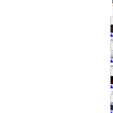

f

a
