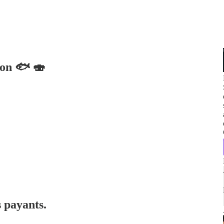
mon 🐟 🍣
s payants.