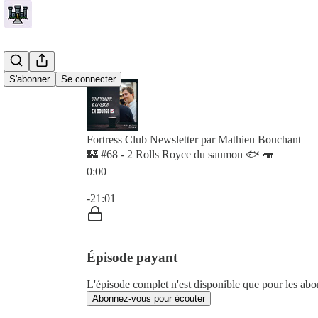
S'abonner
Se connecter
Fortress Club Newsletter par Mathieu Bouchant
🏰 #68 - 2 Rolls Royce du saumon 🐟 🍣
0:00
Heure actuelle: 0:00 / Temps total: -21:01
-21:01
Épisode payant
L'épisode complet n'est disponible que pour les ab
Abonnez-vous pour écouter