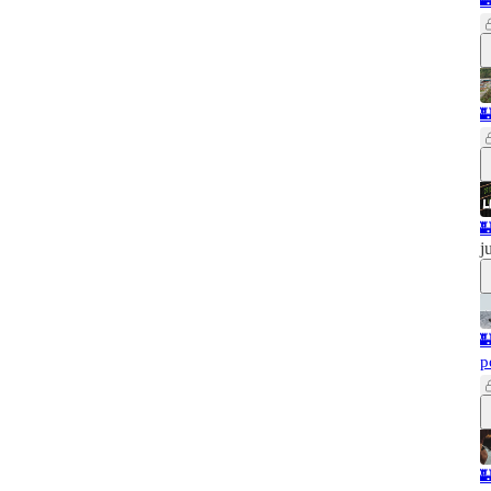



j

p
