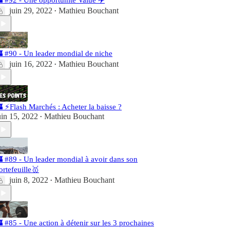
 #92 - Une opportunité Value ✈️
juin 29, 2022
Mathieu Bouchant
•
 #90 - Un leader mondial de niche
juin 16, 2022
Mathieu Bouchant
•
 ⚡️Flash Marchés : Acheter la baisse ?
uin 15, 2022
Mathieu Bouchant
•
 #89 - Un leader mondial à avoir dans son
ortefeuille🥇
juin 8, 2022
Mathieu Bouchant
•
 #85 - Une action à détenir sur les 3 prochaines