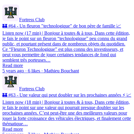
Fortress Club
🏰 #64 - Un fleuron "technologique" de bon père de famille 📈
Listen now (17 min) | Bonjour à toutes & à tous, Dans cette édition,
je fais le point sur un fleuron “technologique” peu connu du grand
public, et pourtant présent dans de nombreux objets du quotidien.
Ce “Fleuron Technologique” est plus connu des investisseurs, et
peut vous permettre de jouer certaines tendances de fond qui
semblent très porteuses…
Read more
5 years ago · 6 likes · Mathieu Bouchant
Fortress Club
🏰 #63 - Une valeur qui peut doubler sur les prochaines années ⚡️ 📈
Listen now (18 min) | Bonjour à toutes & à tous, Dans cette édition,
je fais le point sur une valeur qui pourrait presque doubler sur les
prochaines années. C’est peut-être une des meilleures valeurs pour
jouer la forte croissance des véhicules électriques, et finalement cette
thématique…
Read more