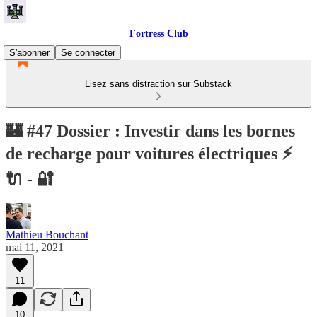
Fortress Club
S'abonner
Se connecter
Lisez sans distraction sur Substack
🏰 #47 Dossier : Investir dans les bornes
de recharge pour voitures électriques ⚡️
🔌 - 🔐
Mathieu Bouchant
mai 11, 2021
11
10