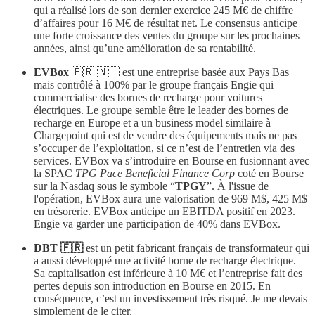
qui a réalisé lors de son dernier exercice 245 M€ de chiffre
d’affaires pour 16 M€ de résultat net. Le consensus anticipe
une forte croissance des ventes du groupe sur les prochaines
années, ainsi qu’une amélioration de sa rentabilité.
EVBox
🇫🇷 🇳🇱 est une entreprise basée aux Pays Bas
mais contrôlé à 100% par le groupe français Engie qui
commercialise des bornes de recharge pour voitures
électriques. Le groupe semble être le leader des bornes de
recharge en Europe et a un business model similaire à
Chargepoint qui est de vendre des équipements mais ne pas
s’occuper de l’exploitation, si ce n’est de l’entretien via des
services. EVBox va s’introduire en Bourse en fusionnant avec
la SPAC
TPG Pace Beneficial Finance Corp
coté en Bourse
sur la Nasdaq sous le symbole “
TPGY
”. À l'issue de
l'opération, EVBox aura une valorisation de 969 M$, 425 M$
en trésorerie. EVBox anticipe un EBITDA positif en 2023.
Engie va garder une participation de 40% dans EVBox.
DBT 🇫🇷
est un petit fabricant français de transformateur qui
a aussi développé une activité borne de recharge électrique.
Sa capitalisation est inférieure à 10 M€ et l’entreprise fait des
pertes depuis son introduction en Bourse en 2015. En
conséquence, c’est un investissement très risqué. Je me devais
simplement de le citer.