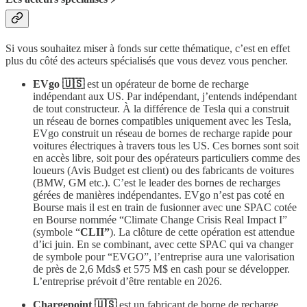
Si vous souhaitez miser à fonds sur cette thématique, c’est en effet
plus du côté des acteurs spécialisés que vous devez vous pencher.
EVgo 🇺🇸
est un opérateur de borne de recharge
indépendant aux US. Par indépendant, j’entends indépendant
de tout constructeur. À la différence de Tesla qui a construit
un réseau de bornes compatibles uniquement avec les Tesla,
EVgo construit un réseau de bornes de recharge rapide pour
voitures électriques à travers tous les US. Ces bornes sont soit
en accès libre, soit pour des opérateurs particuliers comme des
loueurs (Avis Budget est client) ou des fabricants de voitures
(BMW, GM etc.). C’est le leader des bornes de recharges
gérées de manières indépendantes. EVgo n’est pas coté en
Bourse mais il est en train de fusionner avec une SPAC cotée
en Bourse nommée “Climate Change Crisis Real Impact I”
(symbole “
CLII”
). La clôture de cette opération est attendue
d’ici juin. En se combinant, avec cette SPAC qui va changer
de symbole pour “EVGO”, l’entreprise aura une valorisation
de près de 2,6 Mds$ et 575 M$ en cash pour se développer.
L’entreprise prévoit d’être rentable en 2026.
Chargepoint 🇺🇸
est un fabricant de borne de recharge