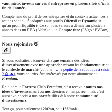
vaut mieux investir sur ces 3 entreprises en plusieurs fois d’ici la
fin de l’année.
Compte tenu du profil de ces entreprises et du contexte actuel, ces 3
actions sont plutôt adaptées aux profils
Offensif
et
Dynamique
,
qu’au profil
Equilibré
. Ce sont des valeurs à détenir sur plusieurs
années dans un
PEA
(Alfen) ou un
Compte titre
(EVgo / EVBox).
Nous rejoindre 👋
Si vous souhaitez découvrir
chaque semaine
des
idées
d’investissement avec une approche
mixant les
fondamentaux
et
le
contexte de marché
(comme -
Une pépite de la robotique à saisir
? 🤖 🔥
), vous pourriez être intéressés par notre abonnement
Premium
.
Rejoindre le
Fortress Club
Premium
, c’est recevoir
toutes nos
idées d’investissement
ou
nos dossiers
en temps réel, mais c’est
aussi avoir accès à nos
portefeuilles
& à notre
communauté
d’investisseurs.
Tout ça, pour seulement
120€/an
, soit
15€/mois
.