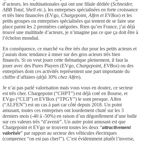
d’acteurs, les multinationales qui ont une filiale dédiée (
Schneider,
ABB Total, Shell etc.
), les entreprises spécialisées en forte croissance
et très bien financées (EVgo
, Chargepoint, Alfen et EVBox
) et les
petits groupes ou entreprises spécialisées qui tentent de se faire une
place parmi les 2 premières catégories. Rien qu’en France, j’ai déjà
trouvé une multitude d’acteurs, je n’imagine pas ce que ça doit être à
l’échelon mondial.
En conséquence, ce marché va être très dur pour les petits acteurs et
j’aurais donc tendance à miser sur des gros acteurs très bien
financés. Si on veut jouer cette thématique pleinement, il faut la
jouer avec des Pures Players (EVgo
, Chargepoint, EVBox
) ou des
entreprises dont ces activités représentent une part importante du
chiffre d’affaires (
déjà 30% chez Alfen
).
Je n’ai pas parlé valorisation mais vous vous en doutez, ce secteur
est très cher. Chargepoint (“CHPT”) est déjà coté en Bourse, et
EVgo (“CLII”) et EVBox (“TPGY”) le sont presque. Alfen
(“ALFEN”) est un cas à part car côté depuis 2018. Un point
amusant, toutes ces entreprises ont lourdement chuté sur les 3
derniers mois (-40 à -50%) en raison d’un dégonflement d’une bulle
sur ces valeurs très “d’avenir”. Un autre point amusant est que
Chargepoint et EVgo se trouvent toutes les deux “
attractivement
valorisée
” par rapport au secteur des véhicules électriques
(comprenez “on est pas cher!”). C’est évidemment plutôt l’inverse,