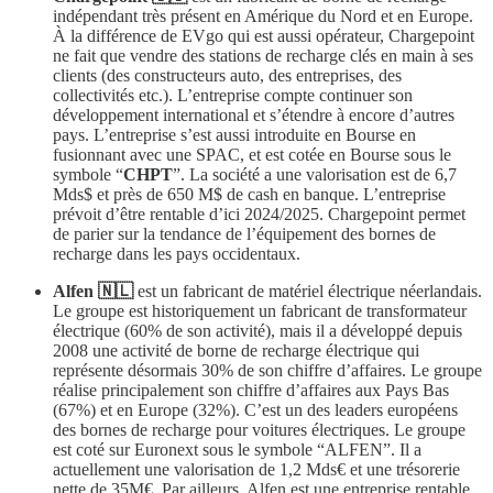
indépendant très présent en Amérique du Nord et en Europe.
À la différence de EVgo qui est aussi opérateur, Chargepoint
ne fait que vendre des stations de recharge clés en main à ses
clients (des constructeurs auto, des entreprises, des
collectivités etc.). L’entreprise compte continuer son
développement international et s’étendre à encore d’autres
pays. L’entreprise s’est aussi introduite en Bourse en
fusionnant avec une SPAC, et est cotée en Bourse sous le
symbole “
CHPT
”. La société a une valorisation est de 6,7
Mds$ et près de 650 M$ de cash en banque. L’entreprise
prévoit d’être rentable d’ici 2024/2025. Chargepoint permet
de parier sur la tendance de l’équipement des bornes de
recharge dans les pays occidentaux.
Alfen 🇳🇱
est un fabricant de matériel électrique néerlandais.
Le groupe est historiquement un fabricant de transformateur
électrique (60% de son activité), mais il a développé depuis
2008 une activité de borne de recharge électrique qui
représente désormais 30% de son chiffre d’affaires. Le groupe
réalise principalement son chiffre d’affaires aux Pays Bas
(67%) et en Europe (32%). C’est un des leaders européens
des bornes de recharge pour voitures électriques. Le groupe
est coté sur Euronext sous le symbole “ALFEN”. Il a
actuellement une valorisation de 1,2 Mds€ et une trésorerie
nette de 35M€. Par ailleurs, Alfen est une entreprise rentable,