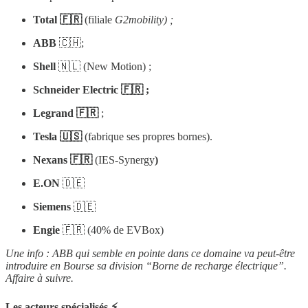
Total 🇫🇷
(filiale
G2mobility) ;
ABB
🇨🇭;
Shell
🇳🇱 (New Motion) ;
Schneider Electric 🇫🇷 ;
Legrand 🇫🇷
;
Tesla 🇺🇸
(fabrique ses propres bornes).
Nexans 🇫🇷
(IES-Synergy
)
E.ON
🇩🇪
Siemens
🇩🇪
Engie
🇫🇷 (40% de EVBox)
Une info : ABB qui semble en pointe dans ce domaine va peut-être
introduire en Bourse sa division “Borne de recharge électrique”.
Affaire à suivre.
Les acteurs spécialisés ⚡️