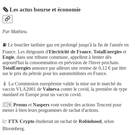
🗞️ Les actus bourse et économie
Par Mathieu.
⛽️ Le bouclier tarifaire gaz est prolongé jusqu'à la fin de l'année en
France. Les dirigeants d'
Electricité de France
,
TotalEnergies
et
Engie
, dans une tribune commune, appellent à limiter dès
aujourd'hui la consommation en prévision de l'hiver prochain.
TotalEnergies
annonce par ailleurs une remise de 0,12 € par litre
sur le prix du pétrole pour les automobilistes en France.
💉 La Commission européenne valide la mise sur le marché du
vaccin VLA2001 de
Valneva
contre le covid, la première de type
standard en Europe pour un vaccin covid.
🇨🇳
Prosus
et
Naspers
vont vendre des actions Tencent pour
mener à bien leurs programmes de rachat d'actions.
💹
FTX Crypto
étudierait un rachat de
Robinhood
, selon
Bloomberg.