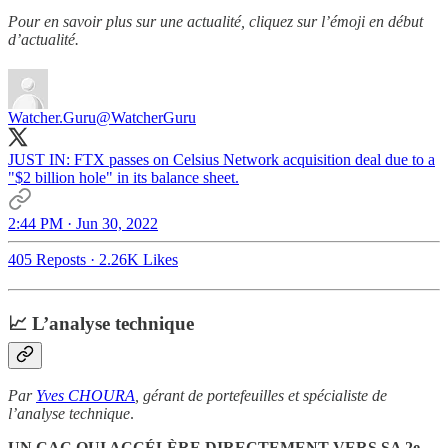
Pour en savoir plus sur une actualité, cliquez sur l’émoji en début
d’actualité.
Watcher.Guru
@WatcherGuru
JUST IN: FTX passes on Celsius Network acquisition deal due to a
"$2 billion hole" in its balance sheet.
2:44 PM · Jun 30, 2022
405 Reposts
·
2.26K Likes
📈
L’analyse technique
Par
Yves CHOURA
, gérant de portefeuilles et spécialiste de
l’analyse technique
.
UN CAC QUI ACCÉLÈRE DIRECTEMENT VERS SA 2e