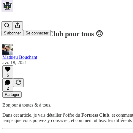
🏰 Le Fortress Club pour tous 🙃
S'abonner
Se connecter
Mathieu Bouchant
avr. 18, 2021
5
2
Partager
Bonjour à toutes & à tous,
Dans cet article, je vais détailler l’offre du
Fortress Club
, et comment
temps que vous pouvez y consacrer, et comment utilisez les différents 