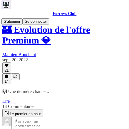
Fortress Club
S'abonner
Se connecter
🏰 Evolution de l'offre
Premium 💎
Mathieu Bouchant
sept. 20, 2022
21
14
🙌 Une dernière chance...
Lire →
14 Commentaires
Le premier en haut