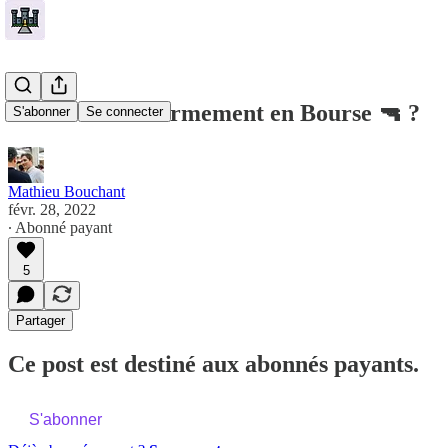
🏰 Miser sur l'armement en Bourse 🔫 ?
S'abonner
Se connecter
Mathieu Bouchant
févr. 28, 2022
∙ Abonné payant
5
Partager
Ce post est destiné aux abonnés payants.
S'abonner