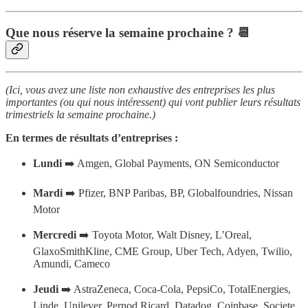
Que nous réserve la semaine prochaine ?
📆
(Ici, vous avez une liste non exhaustive des entreprises les plus
importantes (ou qui nous intéressent) qui vont publier leurs résultats
trimestriels la semaine prochaine.)
En termes de résultats d’entreprises :
Lundi
➡️ Amgen, Global Payments, ON Semiconductor
Mardi
➡️ Pfizer, BNP Paribas, BP, Globalfoundries, Nissan
Motor
Mercredi
➡️ Toyota Motor, Walt Disney, L’Oreal,
GlaxoSmithKline, CME Group, Uber Tech, Adyen, Twilio,
Amundi, Cameco
Jeudi
➡️ AstraZeneca, Coca-Cola, PepsiCo, TotalEnergies,
Linde, Unilever, Pernod Ricard, Datadog, Coinbase, Societe