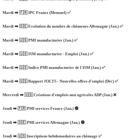
Mardi ➡️ 🇫🇷 IPC France (Mensuel) ✅
Mardi ➡️ 🇩🇪 Evolution du nombre de chômeurs Allemagne (Jan.) ✅
Mardi ➡️ 🇺🇸 PMI manufacturier (Jan.) ✅
Mardi ➡️ 🇺🇸 ISM manufacturier - Emploi (Jan.) ✅
Mardi ➡️ 🇺🇸 Indice PMI manufacturier de l'ISM (Jan.) ✅
Mardi ➡️ 🇺🇸 Rapport JOLTS - Nouvelles offres d'emploi (Déc) ✅
Mercredi ➡️ 🇺🇸 Créations d'emplois non agricoles ADP (Jan.) ❌
Jeudi ➡️ 🇫🇷 PMI services France (Jan.) 🟢
Jeudi ➡️ 🇩🇪 PMI services Allemagne (Jan.) 🟢
Jeudi ➡️ 🇺🇸 Inscriptions hebdomadaires au chômage ✅