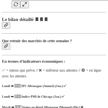
Le bilan détaillé 🍫🍫🍫
Que retenir des marchés de cette semaine ?
En termes d’indicateurs économiques :
✅ = mieux que prévu // ❌ = inférieur aux attentes // 🟢 = en ligne
avec les attentes
Lundi ➡️ 🇩🇪 IPC Allemagne (Annuel) (Jan.) ✅
Lundi ➡️ 🇺🇸 Indice PMI de Chicago (Jan.) ✅
Mardi ➡️ 🇩🇪 Ventes au détail Allemagne (Mensuel) (Déc) ❌