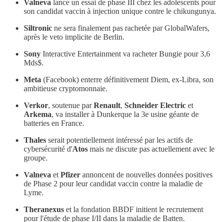
Valneva
lance un essai de phase III chez les adolescents pour
son candidat vaccin à injection unique contre le chikungunya.
Siltronic
ne sera finalement pas rachetée par GlobalWafers,
après le veto implicite de Berlin.
Sony
Interactive Entertainment va racheter Bungie pour 3,6
Mds$.
Meta
(Facebook) enterre définitivement Diem, ex-Libra, son
ambitieuse cryptomonnaie.
Verkor
, soutenue par
Renault
,
Schneider Electric
et
Arkema
, va installer à Dunkerque la 3e usine géante de
batteries en France.
Thales
serait potentiellement intéressé par les actifs de
cybersécurité d'
Atos
mais ne discute pas actuellement avec le
groupe.
Valneva
et
Pfizer
annoncent de nouvelles données positives
de Phase 2 pour leur candidat vaccin contre la maladie de
Lyme.
Theranexus
et la fondation BBDF initient le recrutement
pour l'étude de phase I/II dans la maladie de Batten.