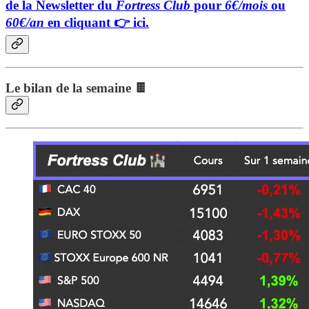
de la Newsletter du
Fortress Club
pour
6€/mois
ou
60€/an
en cliquant 👉 ici.
Le bilan de la semaine 🍫