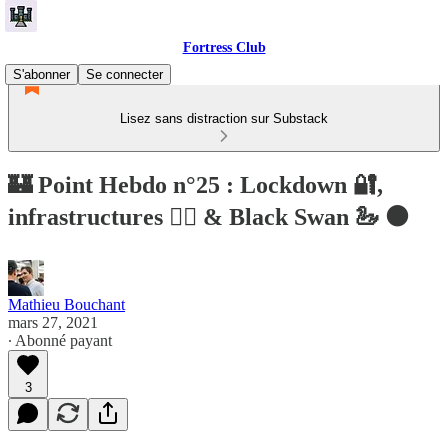
Fortress Club
S'abonner
Se connecter
Lisez sans distraction sur Substack
🏰 Point Hebdo n°25 : Lockdown 🔐,
infrastructures 👷‍♂️ & Black Swan 🦢 ⚫️
Mathieu Bouchant
mars 27, 2021
∙ Abonné payant
3