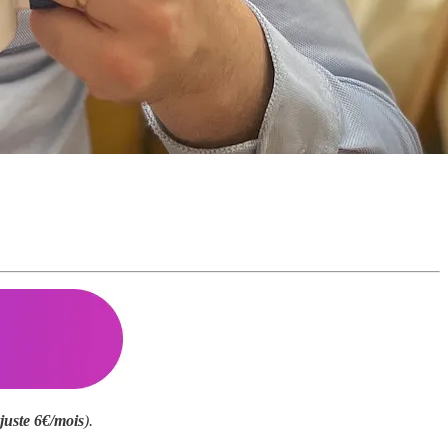
 juste 6€/mois
).