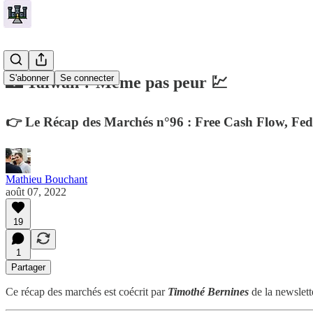
S'abonner
Se connecter
🏰 Taïwan ? Même pas peur 💹
👉 Le Récap des Marchés n°96 : Free Cash Flow, Fed
Mathieu Bouchant
août 07, 2022
19
1
Partager
Ce récap des marchés est coécrit par
Timothé Bernines
de la newslet