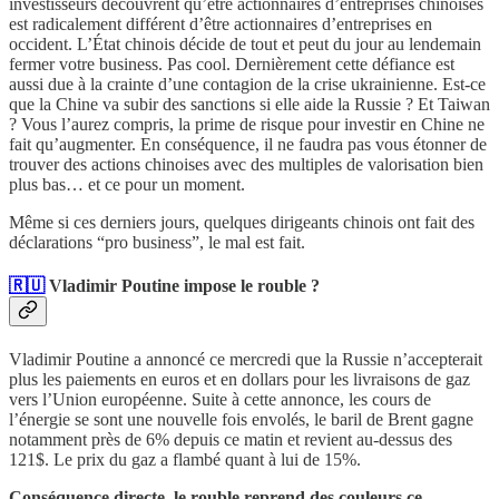
investisseurs découvrent qu’être actionnaires d’entreprises chinoises
est radicalement différent d’être actionnaires d’entreprises en
occident. L’État chinois décide de tout et peut du jour au lendemain
fermer votre business. Pas cool. Dernièrement cette défiance est
aussi due à la crainte d’une contagion de la crise ukrainienne. Est-ce
que la Chine va subir des sanctions si elle aide la Russie ? Et Taiwan
? Vous l’aurez compris, la prime de risque pour investir en Chine ne
fait qu’augmenter. En conséquence, il ne faudra pas vous étonner de
trouver des actions chinoises avec des multiples de valorisation bien
plus bas… et ce pour un moment.
Même si ces derniers jours, quelques dirigeants chinois ont fait des
déclarations “pro business”, le mal est fait.
🇷🇺
Vladimir Poutine impose le rouble ?
Vladimir Poutine a annoncé ce mercredi que la Russie n’accepterait
plus les paiements en euros et en dollars pour les livraisons de gaz
vers l’Union européenne. Suite à cette annonce, les cours de
l’énergie se sont une nouvelle fois envolés, le baril de Brent gagne
notamment près de 6% depuis ce matin et revient au-dessus des
121$. Le prix du gaz a flambé quant à lui de 15%.
Conséquence directe, le rouble reprend des couleurs ce