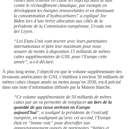
russes sans remettre en cause les objectifs dans la lutte
contre le réchauffement climatique, par exemple en
développant les énergies renouvelables et en diminuant
la consommation d’hydrocarbures” a expliqué Joe
Biden lors d’une brève allocution aux côtés de la
présidente de la Commission européenne, Ursula von
der Leyen.
“Les Etats-Unis vont œuvrer avec leurs partenaires
internationaux et faire leur maximum pour nous
assurer de mettre à disposition 15 milliards de mètres
cubes supplémentaires de GNL pour l’Europe cette
année”, a-t-il déclaré.
À plus long terme, l’objectif est que le volume supplémentaire des
livraisons américaines de GNL s’établisse à environ 50 milliards de
mètres cubes chaque année au moins jusqu’en 2030, est-il précisé
dans une note d’information diffusée par la Maison blanche.
“Ce volume supplémentaire de 50 milliards de mètres
cubes par an va permettre de remplacer
un tiers de la
quantité de gaz russe arrivant en Europe
aujourd’hui
”, a souligné la présidente de l’exécutif
européen, en soulignant qu’avec cet accord, l’Europe
était en “bonne voie” pour diversifier son
approvisionnement auprès de partenaires “fiables et