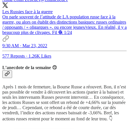
Les Russies face à la guerre
On parle souvent de l’attitude de LA population russe face à la
guerre, ou alors on établit des distinctions basiques: russes ordinaires
/ opposants / « oligarques ». ou encore jeunes/vieux. En réalité, il y a
beaucoup plus de clivages. Fil 🧶 1/24
9:30 AM · Mar 23, 2022
577 Reposts
·
1.26K Likes
L’anecdote de la semaine 🙃
Après 1 mois de fermeture, la Bourse Russe a réouvert. Bon, il n’est
pas possible de vendre à découvert les actions (parier à la baisse) et
seuls les intervenants Russes peuvent intervenir… En conséquence,
les actions Russes se sont offert un rebond de +4,66% sur la journée
de jeudi… Cependant, ce rebond a été de courte durée, car dès
vendredi, l’indice des actions russes baissait de -3,66%. Bref, les
actions russes restent pour le moment au fond de leur trou. 👇