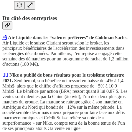
Du côté des entreprises
💨
Air Liquide dans les “valeurs préférées” de Goldman Sachs.
Air Liquide et le suisse Clariant seront selon le broker, les
principaux bénéficiaires de l'accélération des investissements dans
les énergies décarbonées. Par ailleurs, l’entreprise a engagé cette
semaine des démarches pour un programme de rachat de 1,2 million
d’actions (180 M€).
🏋️‍♂️
Nike a publié de bons résultats pour le troisième trimestre
2021.
Seul bémol, son bénéfice net ressort en baisse de -4% à 1,4
Mrds$, alors que le chiffre d’affaires progresse de +5% à 10,9
Mrds$. Le bénéfice par action (BPA) ressort quant à lui 0,87 $. Les
ventes sont ralenties par la Chine (#covid), l’un des deux plus gros
marchés du groupe. La marque se rattrape grâce à son marché en
Amérique du Nord qui bondit de +12% sur la même période. La
société semble désormais mieux préparée pour faire face aux défis
macroéconomiques et Crédit Suisse réitère sa note de «
surperformance » sur Nike, compte tenu de la bonne tenue de l’un
de ses principaux atouts : la vente en ligne.