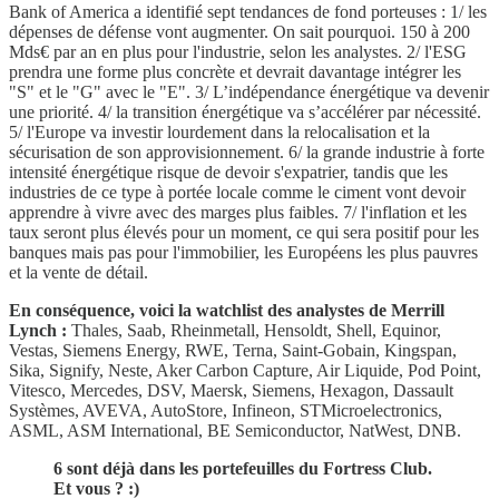
Bank of America a identifié sept tendances de fond porteuses : 1/ les
dépenses de défense vont augmenter. On sait pourquoi. 150 à 200
Mds€ par an en plus pour l'industrie, selon les analystes. 2/ l'ESG
prendra une forme plus concrète et devrait davantage intégrer les
"S" et le "G" avec le "E". 3/ L’indépendance énergétique va devenir
une priorité. 4/ la transition énergétique va s’accélérer par nécessité.
5/ l'Europe va investir lourdement dans la relocalisation et la
sécurisation de son approvisionnement. 6/ la grande industrie à forte
intensité énergétique risque de devoir s'expatrier, tandis que les
industries de ce type à portée locale comme le ciment vont devoir
apprendre à vivre avec des marges plus faibles. 7/ l'inflation et les
taux seront plus élevés pour un moment, ce qui sera positif pour les
banques mais pas pour l'immobilier, les Européens les plus pauvres
et la vente de détail.
En conséquence, voici la watchlist des analystes de Merrill
Lynch :
Thales, Saab, Rheinmetall, Hensoldt, Shell, Equinor,
Vestas, Siemens Energy, RWE, Terna, Saint-Gobain, Kingspan,
Sika, Signify, Neste, Aker Carbon Capture, Air Liquide, Pod Point,
Vitesco, Mercedes, DSV, Maersk, Siemens, Hexagon, Dassault
Systèmes, AVEVA, AutoStore, Infineon, STMicroelectronics,
ASML, ASM International, BE Semiconductor, NatWest, DNB.
6 sont déjà dans les portefeuilles du Fortress Club.
Et vous ? :)