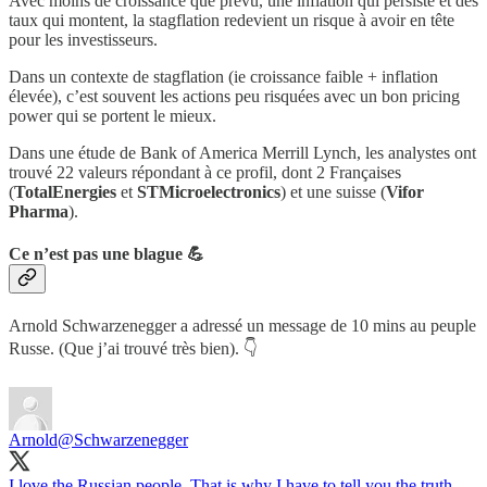
Avec moins de croissance que prévu, une inflation qui persiste et des
taux qui montent, la stagflation redevient un risque à avoir en tête
pour les investisseurs.
Dans un contexte de stagflation (ie croissance faible + inflation
élevée), c’est souvent les actions peu risquées avec un bon pricing
power qui se portent le mieux.
Dans une étude de Bank of America Merrill Lynch, les analystes ont
trouvé 22 valeurs répondant à ce profil, dont 2 Françaises
(
TotalEnergies
et
STMicroelectronics
) et une suisse (
Vifor
Pharma
).
Ce n’est pas une blague 💪
Arnold Schwarzenegger a adressé un message de 10 mins au peuple
Russe. (Que j’ai trouvé très bien). 👇
Arnold
@Schwarzenegger
I love the Russian people. That is why I have to tell you the truth.