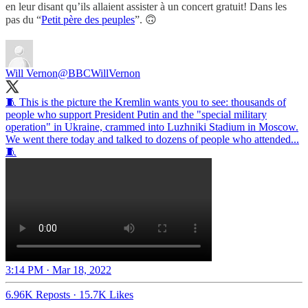
en leur disant qu’ils allaient assister à un concert gratuit! Dans les
pas du “
Petit père des peuples
”. 🙃
Will Vernon
@BBCWillVernon
🧵 This is the picture the Kremlin wants you to see: thousands of
people who support President Putin and the "special military
operation" in Ukraine, crammed into Luzhniki Stadium in Moscow.
We went there today and talked to dozens of people who attended...
🧵
3:14 PM · Mar 18, 2022
6.96K Reposts
·
15.7K Likes