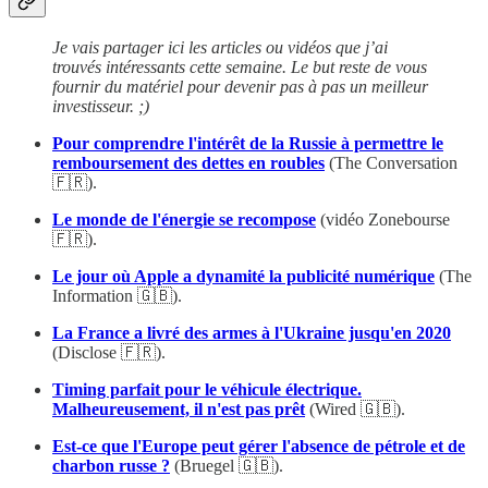
Je vais partager ici les articles ou vidéos que j’ai
trouvés intéressants cette semaine. Le but reste de vous
fournir du matériel pour devenir pas à pas un meilleur
investisseur. ;)
Pour comprendre l'intérêt de la Russie à permettre le
remboursement des dettes en roubles
(The Conversation
🇫🇷).
Le monde de l'énergie se recompose
(vidéo Zonebourse
🇫🇷).
Le jour où Apple a dynamité la publicité numérique
(The
Information 🇬🇧).
La France a livré des armes à l'Ukraine jusqu'en 2020
(Disclose 🇫🇷).
Timing parfait pour le véhicule électrique.
Malheureusement, il n'est pas prêt
(Wired 🇬🇧).
Est-ce que l'Europe peut gérer l'absence de pétrole et de
charbon russe ?
(Bruegel 🇬🇧).