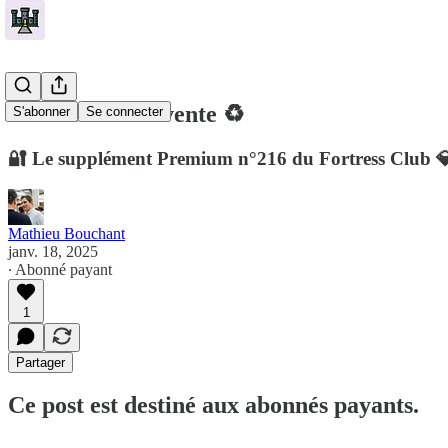
🏰 0 achat & 1 vente ♻️
S'abonner
Se connecter
🔐 Le supplément Premium n°216 du Fortress Club 
Mathieu Bouchant
janv. 18, 2025
∙ Abonné payant
1
Partager
Ce post est destiné aux abonnés payants.