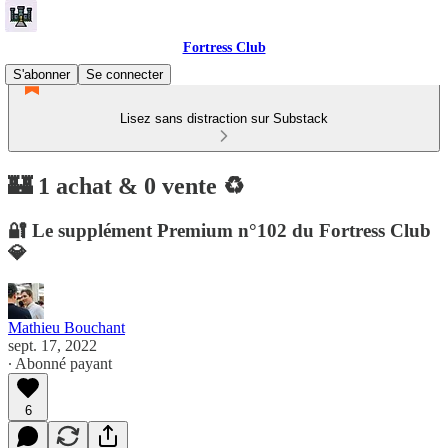
Fortress Club
S'abonner
Se connecter
Lisez sans distraction sur Substack
🏰 1 achat & 0 vente ♻️
🔐 Le supplément Premium n°102 du Fortress Club
💎
Mathieu Bouchant
sept. 17, 2022
∙ Abonné payant
6