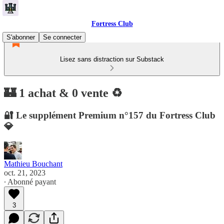
Fortress Club
S'abonner
Se connecter
Lisez sans distraction sur Substack
🏰 1 achat & 0 vente ♻️
🔐 Le supplément Premium n°157 du Fortress Club
💎
Mathieu Bouchant
oct. 21, 2023
∙ Abonné payant
3