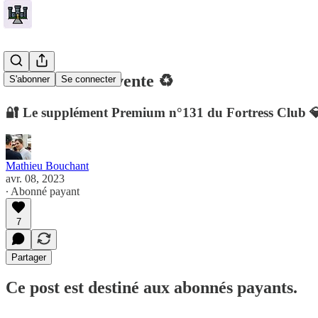
🏰 1 achat & 1 vente ♻️
S'abonner
Se connecter
🔐 Le supplément Premium n°131 du Fortress Club 
Mathieu Bouchant
avr. 08, 2023
∙ Abonné payant
7
Partager
Ce post est destiné aux abonnés payants.