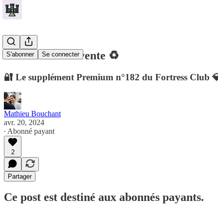
🏰 1 achat & 1 vente ♻️
S'abonner
Se connecter
🔐 Le supplément Premium n°182 du Fortress Club 
Mathieu Bouchant
avr. 20, 2024
∙ Abonné payant
2
Partager
Ce post est destiné aux abonnés payants.