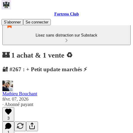
Fortress Club
S'abonner
Se connecter
Lisez sans distraction sur Substack
🏰 1 achat & 1 vente ♻️
🔐 #267 : + Petit update marchés ⚡️
Mathieu Bouchant
févr. 07, 2026
∙ Abonné payant
3
1