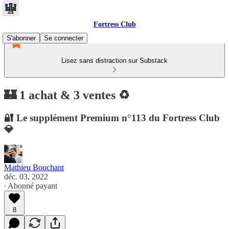
Fortress Club
S'abonner
Se connecter
Lisez sans distraction sur Substack
🏰 1 achat & 3 ventes ♻️
🔐 Le supplément Premium n°113 du Fortress Club
💎
Mathieu Bouchant
déc. 03, 2022
∙ Abonné payant
8