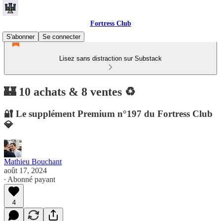
Fortress Club
S'abonner
Se connecter
Lisez sans distraction sur Substack
🏰 10 achats & 8 ventes ♻️
🔐 Le supplément Premium n°197 du Fortress Club
💎
Mathieu Bouchant
août 17, 2024
∙ Abonné payant
4