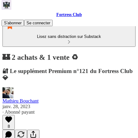
Fortress Club
S'abonner
Se connecter
Lisez sans distraction sur Substack
🏰 2 achats & 1 vente ♻️
🔐 Le supplément Premium n°121 du Fortress Club
💎
Mathieu Bouchant
janv. 28, 2023
∙ Abonné payant
8