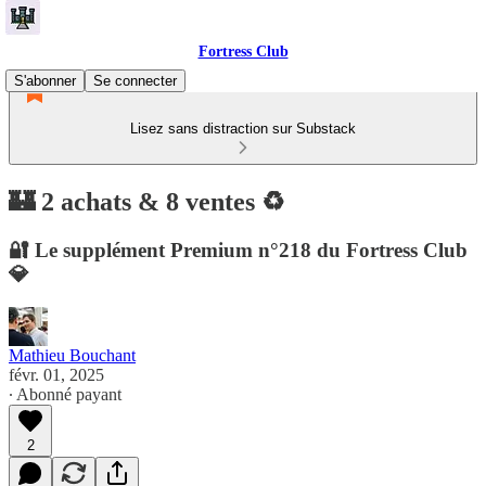
Fortress Club
S'abonner
Se connecter
Lisez sans distraction sur Substack
🏰 2 achats & 8 ventes ♻️
🔐 Le supplément Premium n°218 du Fortress Club
💎
Mathieu Bouchant
févr. 01, 2025
∙ Abonné payant
2