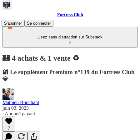
Fortress Club
S'abonner
Se connecter
Lisez sans distraction sur Substack
🏰 4 achats & 1 vente ♻️
🔐 Le supplément Premium n°139 du Fortress Club
💎
Mathieu Bouchant
juin 03, 2023
∙ Abonné payant
7