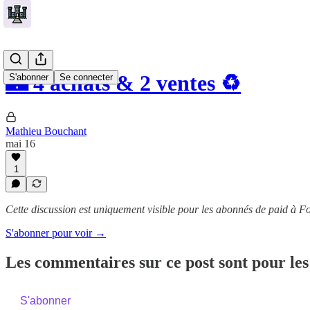
🏰 4 achats & 2 ventes ♻️
S'abonner
Se connecter
Mathieu Bouchant
mai 16
1
Cette discussion est uniquement visible pour les abonnés de paid à Fo
S'abonner pour voir →
Les commentaires sur ce post sont pour les
S'abonner