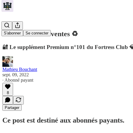
🏰 4 achats & 2 ventes ♻️
S'abonner
Se connecter
🔐 Le supplément Premium n°101 du Fortress Club 
Mathieu Bouchant
sept. 09, 2022
∙ Abonné payant
8
Partager
Ce post est destiné aux abonnés payants.