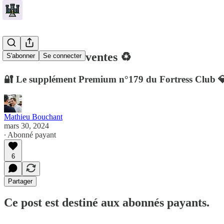
🏰 4 achats & 3 ventes ♻️
S'abonner
Se connecter
🔐 Le supplément Premium n°179 du Fortress Club 
Mathieu Bouchant
mars 30, 2024
∙ Abonné payant
6
Partager
Ce post est destiné aux abonnés payants.