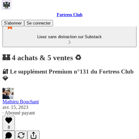
Fortress Club
S'abonner
Se connecter
Lisez sans distraction sur Substack
🏰 4 achats & 5 ventes ♻️
🔐 Le supplément Premium n°131 du Fortress Club
💎
Mathieu Bouchant
avr. 15, 2023
∙ Abonné payant
8