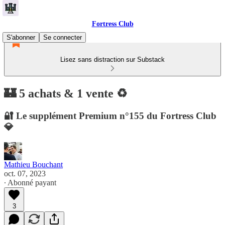
Fortress Club
S'abonner
Se connecter
Lisez sans distraction sur Substack
🏰 5 achats & 1 vente ♻️
🔐 Le supplément Premium n°155 du Fortress Club
💎
Mathieu Bouchant
oct. 07, 2023
∙ Abonné payant
3