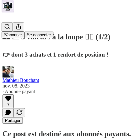
S'abonner
Se connecter
🏰 💹 5 valeurs à la loupe 🕵️‍♂️ (1/2)
👉 dont 3 achats et 1 renfort de position !
Mathieu Bouchant
nov. 08, 2023
∙ Abonné payant
7
Partager
Ce post est destiné aux abonnés payants.