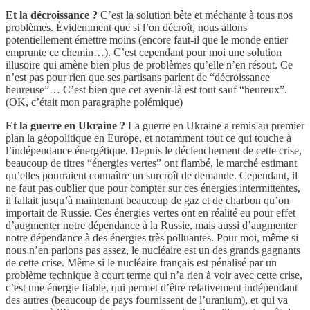
Et la décroissance ?
C’est la solution bête et méchante à tous nos
problèmes. Évidemment que si l’on décroît, nous allons
potentiellement émettre moins (encore faut-il que le monde entier
emprunte ce chemin…). C’est cependant pour moi une solution
illusoire qui amène bien plus de problèmes qu’elle n’en résout. Ce
n’est pas pour rien que ses partisans parlent de “décroissance
heureuse”… C’est bien que cet avenir-là est tout sauf “heureux”.
(OK, c’était mon paragraphe polémique)
Et la guerre en Ukraine ?
La guerre en Ukraine a remis au premier
plan la géopolitique en Europe, et notamment tout ce qui touche à
l’indépendance énergétique. Depuis le déclenchement de cette crise,
beaucoup de titres “énergies vertes” ont flambé, le marché estimant
qu’elles pourraient connaître un surcroît de demande. Cependant, il
ne faut pas oublier que pour compter sur ces énergies intermittentes,
il fallait jusqu’à maintenant beaucoup de gaz et de charbon qu’on
importait de Russie. Ces énergies vertes ont en réalité eu pour effet
d’augmenter notre dépendance à la Russie, mais aussi d’augmenter
notre dépendance à des énergies très polluantes. Pour moi, même si
nous n’en parlons pas assez, le nucléaire est un des grands gagnants
de cette crise. Même si le nucléaire français est pénalisé par un
problème technique à court terme qui n’a rien à voir avec cette crise,
c’est une énergie fiable, qui permet d’être relativement indépendant
des autres (beaucoup de pays fournissent de l’uranium), et qui va