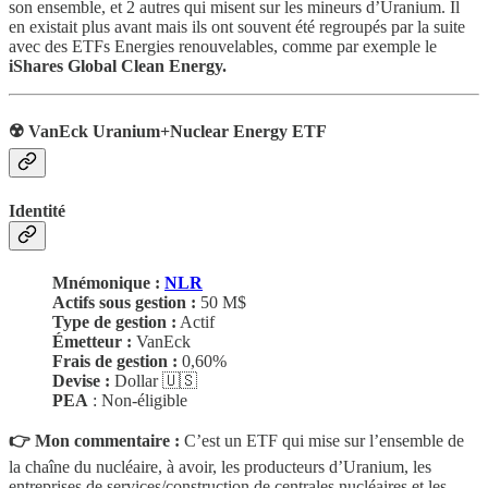
son ensemble, et 2 autres qui misent sur les mineurs d’Uranium. Il
en existait plus avant mais ils ont souvent été regroupés par la suite
avec des ETFs Energies renouvelables, comme par exemple le
iShares Global Clean Energy.
☢️ VanEck Uranium+Nuclear Energy ETF
Identité
Mnémonique :
NLR
Actifs sous gestion :
50 M$
Type de gestion :
Actif
Émetteur :
VanEck
Frais de gestion :
0,60%
Devise :
Dollar 🇺🇸
PEA
: Non-éligible
👉 Mon commentaire :
C’est un ETF qui mise sur l’ensemble de
la chaîne du nucléaire, à avoir, les producteurs d’Uranium, les
entreprises de services/construction de centrales nucléaires et les