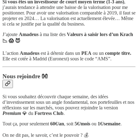
Si vous êtes un investisseur de court moyen terme (1-3 ans)
,
j’aurais tendance à attendre une baisse de la valorisation pour me
positionner. Pour avoir une valorisation comparable à 2019, il faut se
projeter en 2024… La valorisation est actuellement élevée… Même
si cela se justifie par la qualité du business.
J’ajoute
Amadeus
à ma liste des
Valeurs à saisir lors d’un Krach
📉 😱 😈
L’action
Amadeus
est à détenir dans un
PEA
ou un
compte titre.
Elle est cotée à Madrid (Euronext) sous le code “AMS”.
Nous rejoindre 👐
Si vous souhaitez découvrir chaque semaine, des idées
d’investissement sous un angle fondamental, nos portefeuilles et nos
réflexions sur les marchés, vous pouvez rejoindre la version
Premium
💎 du
Fortress Club
.
Tout ça, pour seulement
60€/an
, soit
5€/mois
ou
1€/semaine
.
On ne dit pas, le savoir, c’est le pouvoir ? 💰