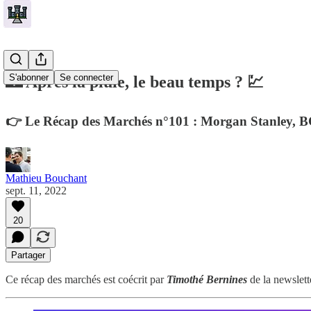
S'abonner
Se connecter
🏰 Après la pluie, le beau temps ? 💹
👉 Le Récap des Marchés n°101 : Morgan Stanley, BCE, 
Mathieu Bouchant
sept. 11, 2022
20
Partager
Ce récap des marchés est coécrit par
Timothé Bernines
de la newslet