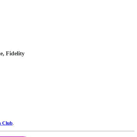
, Fidelity
s Club
.