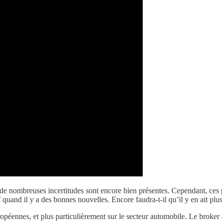
r de nombreuses incertitudes sont encore bien présentes. Cependant, ces pe
tif quand il y a des bonnes nouvelles. Encore faudra-t-il qu’il y en ait p
péennes, et plus particulièrement sur le secteur automobile. Le broker a