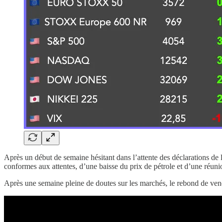
Après un début de semaine hésitant dans l’attente des déclarations de
conformes aux attentes, d’une baisse du prix de pétrole et d’une réuni
Après une semaine pleine de doutes sur les marchés, le rebond de vendr