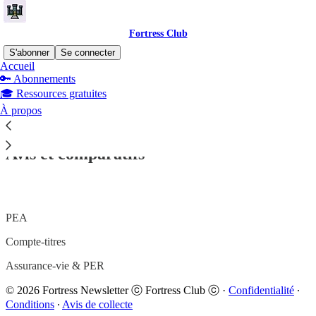
Fortress Club
S'abonner
Se connecter
Accueil
🔑 Abonnements
🎓 Ressources gratuites
Lisez sans distraction sur Substack
À propos
Avis et comparatifs
PEA
Compte-titres
Assurance-vie & PER
© 2026 Fortress Newsletter ⓒ Fortress Club ⓒ
·
Confidentialité
∙
Conditions
∙
Avis de collecte