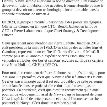
Depuis, Navya semble aller dans la bonne direction. Fini l’ambition
de devenir juste un fabricant de navettes. Etienne Hermite pousse le
groupe à devenir un acteur technologique incontournable dans la
conduite autonome de niveau 4.
En 2020, le groupe a recruté 3 personnes à des postes stratégiques.
Olivier Le Cornec en tant que CTO, Benoît Jacheet en tant que
CFO et Pierre Lahutte en tant que Chief Strategy & Development
Officer
Celui qui retient mon attention est Pierre Lahutte. Jusqu’en 2019, il
était président de la marque
IVECO
en charge des activités
Bus et
Camions
, représentant un chiffre d’affaires d’environ 9 Mds€. Il
compte plus de 20 années d’expérience dans l’industrie des
véhicules agricoles, des bus et camions acquises au fil de sa carrière
chez New Holland, CNH et IVECO.
Pour moi, le recrutement de Pierre Lahutte est un très bon signe pour
2 raisons. La première, c’est que Navya a réussi à attirer des talents.
Ce n’est pas n’importe qui et il est peu probable que cette personne
se soit lancée dans ce projet si elle estimait qu’il n’avait pas de
potentiel. La deuxième, c’est que c’est un recrutement qui plaide
pour un développement massif de Navya dans le transport de biens.
C’est la spécialité de cette personne et c’est là l’immense marché
potentiel de Navya. C’est donc un très bon signal.