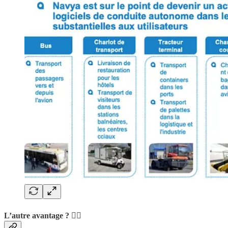
L’autre avantage ? 💁‍♂️