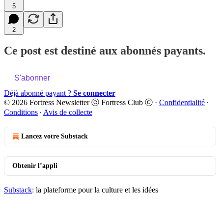
5
2
Ce post est destiné aux abonnés payants.
S'abonner
Déjà abonné payant ?
Se connecter
© 2026 Fortress Newsletter ⓒ Fortress Club ⓒ
·
Confidentialité
∙
Conditions
∙
Avis de collecte
Lancez votre Substack
Obtenir l’appli
Substack
: la plateforme pour la culture et les idées