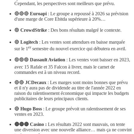
Cependant, les perspectives sont meilleurs que prévu.
🔴🔴🔴
Euroapi
: Le groupe a repoussé à 2026 sa prévision
d'une marge de Core Ebitda supérieure à 20%…
🟢
CrowdStrike
: Des bons résultats malgré le contexte.
🔴
Logitech
: Les ventes sont attendues en baisse marquée
er
sur le 1
semestre du nouvel exercice qui débutera en avril.
🟢🟢🟢
Dassault Aviation
: Les ventes vont baisser en 2023,
avec 15 Rafale et 35 Falcon à livrer, mais le carnet de
commandes est à un niveau record.
🔴🔴
JCDecaux
: Les marges sont moins bonnes que prévu
et il n'y aura pas de dividende au titre de l'année 2022 en
raison du ralentissement économique qui impacte les budgets
publicitaires de leurs principaux clients.
🔴
Hugo Boss
: Le groupe prévoit un ralentissement de ses
ventes en 2023.
🔴🔴🔴 Casino :
Les résultats 2022 sont mauvais, on tente
une diversion avec une nouvelle alliance… mais ça ne convint