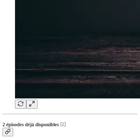
2 épisodes déjà disponibles 💁‍♂️