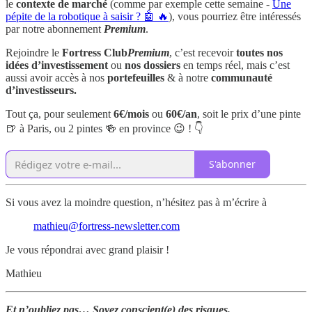
le
contexte de marché
(comme par exemple cette semaine -
Une
pépite de la robotique à saisir ? 🤖 🔥
), vous pourriez être intéressés
par notre abonnement
Premium
.
Rejoindre le
Fortress Club
Premium
, c’est recevoir
toutes nos
idées d’investissement
ou
nos dossiers
en temps réel, mais c’est
aussi avoir accès à nos
portefeuilles
& à notre
communauté
d’investisseurs.
Tout ça, pour seulement
6€/mois
ou
60€/an
, soit le prix d’une pinte
🍺 à Paris, ou 2 pintes 🍻 en province 😉 ! 👇
S'abonner
Si vous avez la moindre question, n’hésitez pas à m’écrire à
mathieu@fortress-newsletter.com
Je vous répondrai avec grand plaisir !
Mathieu
Et n’oubliez pas… Soyez conscient(e) des risques.