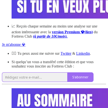
📈 Reçois chaque semaine au moins une analyse sur une
action intéressante avec la
version Premium 💎(lien)
du
Fortress Club
(à partir de 10€/mois).
Je m'abonne 💎
🙋‍♂️ Tu peux aussi me suivre sur
Twitter
&
Linkedin
.
Si quelqu’un vous a transféré cette édition et que vous
souhaitez vous inscrire au Fortress Club :
S'abonner