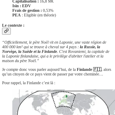
Capitalisation :
16,8 M€
Isin :
EDV
Frais de gestion :
0,53%
PEA
: Eligible (en théorie)
Le contexte :
“Officiellement, le père Noël vit en Laponie, une vaste région de
400 000 km² qui se trouve à cheval sur 4 pays :
la Russie, la
Norvège, la Suède et la Finlande
. C'est Rovaniemi, la capitale de
la Laponie finlandaise, qui a le privilège d'abriter l'atelier et la
maison du père Noël.”
Je compte donc vous parler aujourd’hui, de la
Finlande 🇫🇮
, alors
qu’un citoyen de ce pays vient de passer par votre cheminée…
Pour rappel, la Finlande c’est là :