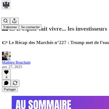
S'abonner
Se connecter
🏰 💹 L'espoir fait vivre... les investisseurs 
👉 Le Récap des Marchés n°227 : Trump met de l’eau
Mathieu Bouchant
avr. 27, 2025
4
Partager