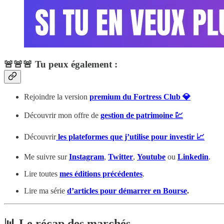
🚨🚨🚨 Tu peux également :
Rejoindre la version
premium du Fortress Club 💎
Découvrir mon offre de
gestion de patrimoine 💹
Découvrir
les plateformes que j’utilise pour investir 📈
Me suivre sur
Instagram
,
Twitter
,
Youtube
ou
Linkedin
.
Lire toutes
mes éditions précédentes
.
Lire ma série
d’articles pour démarrer en Bourse
.
📊 Le récap des marchés