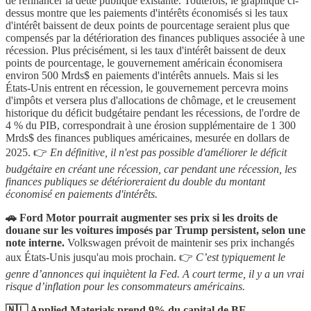
de refinancer la dette publique existante. Toutefois, le graphique ci-
dessus montre que les paiements d'intérêts économisés si les taux
d'intérêt baissent de deux points de pourcentage seraient plus que
compensés par la détérioration des finances publiques associée à une
récession. Plus précisément, si les taux d'intérêt baissent de deux
points de pourcentage, le gouvernement américain économisera
environ 500 Mrds$ en paiements d'intérêts annuels. Mais si les
États-Unis entrent en récession, le gouvernement percevra moins
d'impôts et versera plus d'allocations de chômage, et le creusement
historique du déficit budgétaire pendant les récessions, de l'ordre de
4 % du PIB, correspondrait à une érosion supplémentaire de 1 300
Mrds$ des finances publiques américaines, mesurée en dollars de
2025. 👉
En définitive, il n'est pas possible d'améliorer le déficit
budgétaire en créant une récession, car pendant une récession, les
finances publiques se détérioreraient du double du montant
économisé en paiements d'intérêts.
🚗 Ford Motor pourrait augmenter ses prix si les droits de
douane sur les voitures imposés par Trump persistent, selon une
note interne.
Volkswagen prévoit de maintenir ses prix inchangés
aux États-Unis jusqu'au mois prochain. 👉
C’est typiquement le
genre d’annonces qui inquiètent la Fed. A court terme, il y a un vrai
risque d’inflation pour les consommateurs américains.
🇳🇱 Applied Materials prend 9% du capital de BE