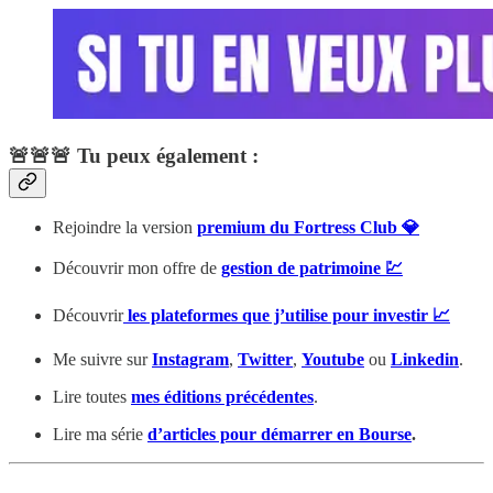
🚨🚨🚨 Tu peux également :
Rejoindre la version
premium du Fortress Club 💎
Découvrir mon offre de
gestion de patrimoine 💹
Découvrir
les plateformes que j’utilise pour investir 📈
Me suivre sur
Instagram
,
Twitter
,
Youtube
ou
Linkedin
.
Lire toutes
mes éditions précédentes
.
Lire ma série
d’articles pour démarrer en Bourse
.