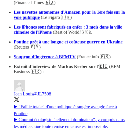
(Financial Times 🇬🇧).
Les navettes autonomes d'Amazon pour la 1ère fois sur la
voie publique
(Le Figaro 🇫🇷)
Les iPhones sont fabriqués en enfer : 3 mois dans la ville
chinoise de l'iPhone
(Rest of World 🇬🇧).
Poutine prêt à une longue et coûteuse guerre en Ukraine
(Reuters 🇫🇷)
Soupçon d’ingérence à BFMTV
(France info 🇫🇷)
Extrait d’interview de Markus Kerber sur l'🇩🇪
(BFM
Business 🇫🇷) :
Jean Louis
@JL7508
▶️ "Faillie totale" d'une politique étrangère aveugle face à
Poutine
▶️ Courant écologiste "tellement dominateur", y compris dans
les médias, que toute remise en cause est impossible.