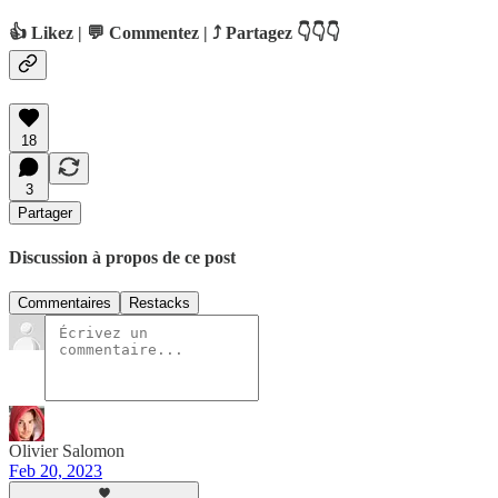
👍 Likez | 💬 Commentez | ⤴️ Partagez 👇👇👇
18
3
Partager
Discussion à propos de ce post
Commentaires
Restacks
Olivier Salomon
Feb 20, 2023