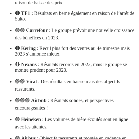
raison de baisse des prix.
🔴 TF1 :
Résultats en berne également en raison de l’arrêt de
Salto.
🟢🟢
Carrefour
: Le groupe prévoit une nouvelle croissance
des bénéfices en 2023.
🔴 Kering
: Recul plus fort des ventes au 4e trimestre mais
2023 s’annonce mieux.
🔴
Nexans
: Résultats records en 2022, mais le groupe se
montre prudent pour 2023.
🟢🟢
Vicat
: Des résultats en baisse mais des objectifs
rassurants.
🟢🟢🟢
Airbnb
: Résultats solides, et perspectives
encourageantes !
🟢
Heineken
: Les volumes de bière écoulés sont en ligne
avec les attentes.
🟢
Airbus
: Objectifs rassurants et montée en cadence en