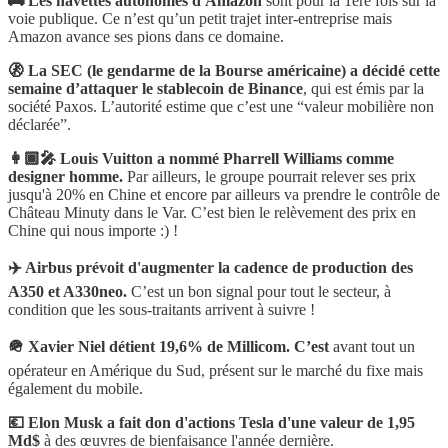
🚌 Les navettes autonomes d'Amazon
sont pour la 1ère fois sur la
voie publique. Ce n’est qu’un petit trajet inter-entreprise mais
Amazon avance ses pions dans ce domaine.
🚷 La SEC (le gendarme de la Bourse américaine) a décidé cette
semaine d’attaquer le stablecoin de Binance
, qui est émis par la
société Paxos. L’autorité estime que c’est une “valeur mobilière non
déclarée”.
👩🏾‍🎤 Louis Vuitton a nommé Pharrell Williams comme
designer homme.
Par ailleurs, le groupe pourrait relever ses prix
jusqu'à 20% en Chine et encore par ailleurs va prendre le contrôle de
Château Minuty dans le Var. C’est bien le relèvement des prix en
Chine qui nous importe :) !
✈️ Airbus prévoit d'augmenter la cadence de production des
A350 et A330neo.
C’est un bon signal pour tout le secteur, à
condition que les sous-traitants arrivent à suivre !
🪖 Xavier Niel détient 19,6% de Millicom. C’est
avant tout un
opérateur en Amérique du Sud, présent sur le marché du fixe mais
également du mobile.
💶 Elon Musk a fait don d'actions Tesla d'une valeur de 1,95
Md$
à des œuvres de bienfaisance l'année dernière.