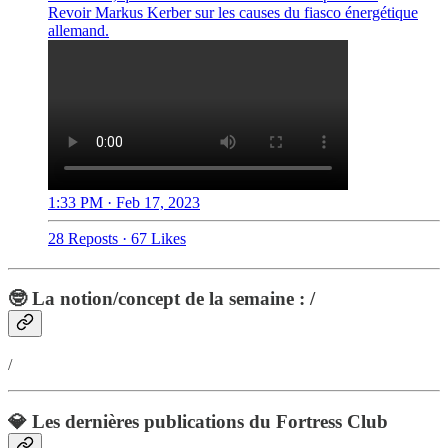
Revoir Markus Kerber sur les causes du fiasco énergétique
allemand.
1:33 PM · Feb 17, 2023
28 Reposts
·
67 Likes
🤓 La notion/concept de la semaine : /
/
💎 Les dernières publications du Fortress Club