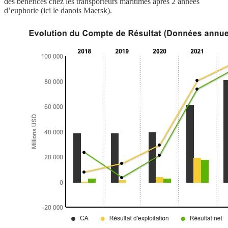
des bénéfices chez les transporteurs maritimes après 2 années
d’euphorie (ici le danois Maersk).