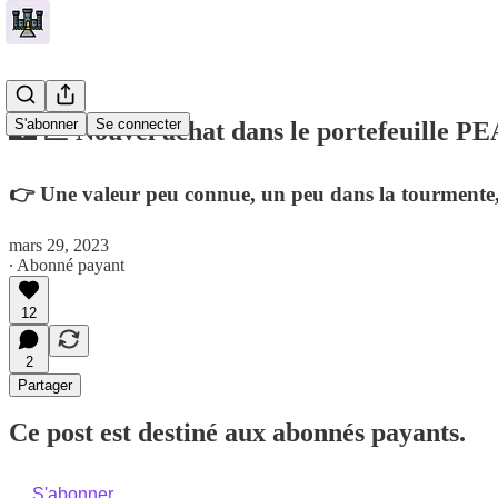
S'abonner
Se connecter
🏰 💹 Nouvel achat dans le portefeuille PE
👉 Une valeur peu connue, un peu dans la tourmente, m
mars 29, 2023
∙ Abonné payant
12
2
Partager
Ce post est destiné aux abonnés payants.
S'abonner