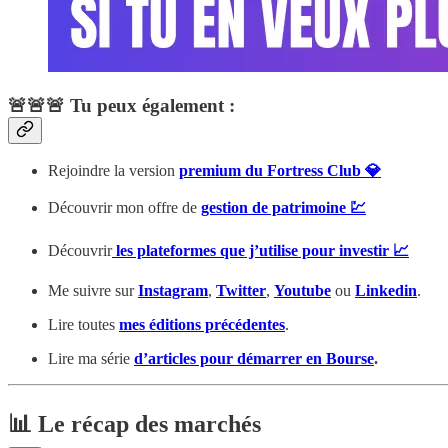
🚨🚨🚨 Tu peux également :
Rejoindre la version
premium du Fortress Club 💎
Découvrir mon offre de
gestion de patrimoine 💹
Découvrir
les plateformes que j’utilise pour investir 📈
Me suivre sur
Instagram
,
Twitter
,
Youtube
ou
Linkedin
.
Lire toutes
mes éditions précédentes
.
Lire ma série
d’articles pour démarrer en Bourse
.
📊 Le récap des marchés