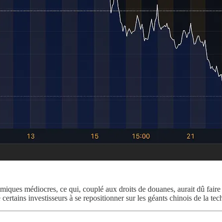
iques médiocres, ce qui, couplé aux droits de douanes, aurait dû fair
ertains investisseurs à se repositionner sur les géants chinois de la tech