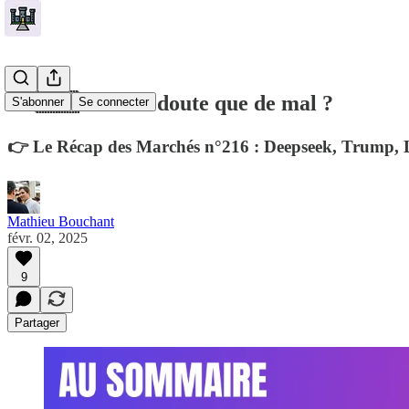
🏰 🇨🇳 Plus de doute que de mal ?
S'abonner
Se connecter
👉 Le Récap des Marchés n°216 : Deepseek, Trump
Mathieu Bouchant
févr. 02, 2025
9
Partager