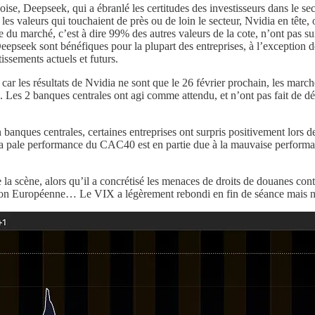
se, Deepseek, qui a ébranlé les certitudes des investisseurs dans le se
les valeurs qui touchaient de près ou de loin le secteur, Nvidia en tête,
este du marché, c’est à dire 99% des autres valeurs de la cote, n’ont pas
epseek sont bénéfiques pour la plupart des entreprises, à l’exception 
issements actuels et futurs.
r les résultats de Nvidia ne sont que le 26 février prochain, les march
. Les 2 banques centrales ont agi comme attendu, et n’ont pas fait de déc
en banques centrales, certaines entreprises ont surpris positivement lors
a pale performance du CAC40 est en partie due à la mauvaise perfor
la scène, alors qu’il a concrétisé les menaces de droits de douanes con
ion Européenne… Le VIX a légèrement rebondi en fin de séance mais nou