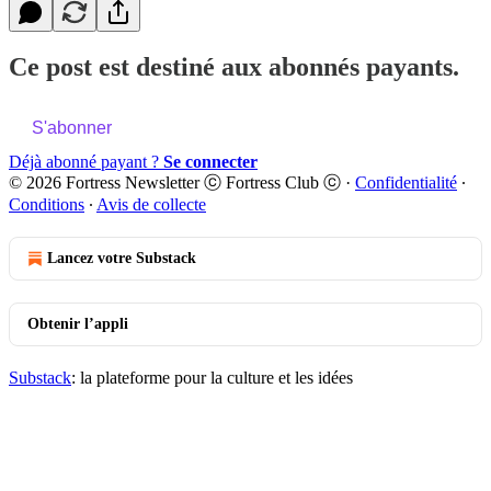
Ce post est destiné aux abonnés payants.
S'abonner
Déjà abonné payant ?
Se connecter
© 2026 Fortress Newsletter ⓒ Fortress Club ⓒ
·
Confidentialité
∙
Conditions
∙
Avis de collecte
Lancez votre Substack
Obtenir l’appli
Substack
: la plateforme pour la culture et les idées