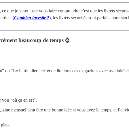
l, ce que je veux juste vous faire comprendre c’est que les livrets sécuri
article
(
Combien investir ?
)
, les livrets sécurisés sont parfaits pour st
rcément beaucoup de temps ⌚️
” ou “Le Particulier” etc et de lire tous ces magazines avec assiduité 
 voir “où ça en est”.
zine mensuel peut être une bonne idée si vous avez le temps, et l’envie d
 place.