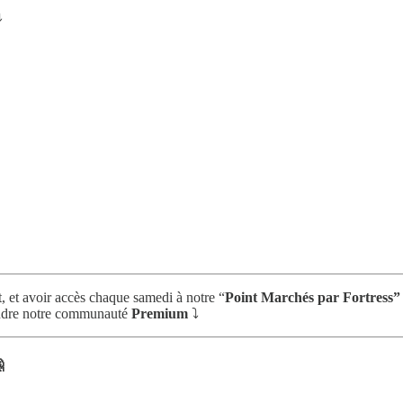
️
, et avoir accès chaque samedi à notre “
Point Marchés par Fortress”
oindre notre communauté
Premium
⤵️
