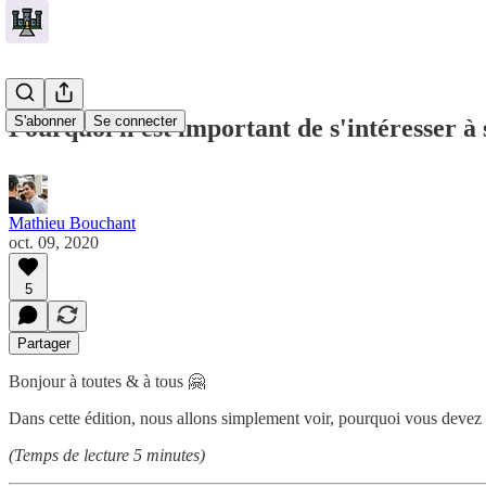
S'abonner
Se connecter
Pourquoi il est important de s'intéresser à
Mathieu Bouchant
oct. 09, 2020
5
Partager
Bonjour à toutes & à tous 🤗
Dans cette édition, nous allons simplement voir, pourquoi vous devez 
(Temps de lecture 5 minutes)