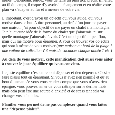
lignes. Cependant, gardez vous de faire un plan trop précis. En effet,
au fil du temps, il risque d’y avoir du changement et en réalité votre
plan va s’adapter au fur et à mesure de votre vie.
L’important, c’est d’avoir un objectif qui vous guide, qui vous
motive dans ce but. A titre personnel, au delà d’un jour me payer
une maison, j’ai pour objectif de me payer un chalet à la montagne.
Je n’ai aucune idée de la forme du chalet que j’aimerais, ni sur
quelle montagne j’aimerais l’avoir. C’est un objectif un peu flou,
mais qui me motive pour épargner. A vous de trouver vos objectifs
qui sont à même de vous motiver (
une maison au bord de la plage ?
une voiture de collection ? 3 mois de vacances chaque année ? etc.
)
Au delà de vous motiver, cette planification doit aussi vous aider
à trouver le juste équilibre qui vous convient.
Le juste équilibre c’est entre tout dépenser et rien dépenser. C’est se
faire plaisir tout en épargnant. Si vous n’avez rien planifié et qu’au
bout d’une année vous vous rendez compte que vous n’avez rien
épargné, vous pouvez tenter de vous rattraper sur le dernier mois
mais cela peut être une source d’anxiété et de stress tant cela va
changer vos habitudes.
Planifier vous permet de ne pas complexer quand vous faites
une “dépense plaisir”.