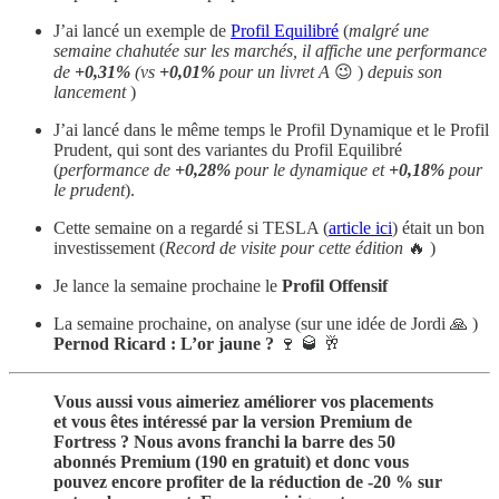
J’ai lancé un exemple de
Profil Equilibré
(
malgré une
semaine chahutée sur les marchés, il affiche une performance
de
+0,31%
(vs
+0,01%
pour un livret A
😉 )
depuis son
lancement
)
J’ai lancé dans le même temps le Profil Dynamique et le Profil
Prudent, qui sont des variantes du Profil Equilibré
(
performance de
+0,28%
pour le dynamique et
+0,18%
pour
le prudent
).
Cette semaine on a regardé si TESLA (
article ici
) était un bon
investissement (
Record de visite pour cette édition
🔥 )
Je lance la semaine prochaine le
Profil Offensif
La semaine prochaine, on analyse (sur une idée de Jordi 🙏 )
Pernod Ricard : L’or jaune ?
🍷 🥃 🥂
Vous aussi vous aimeriez améliorer vos placements
et vous êtes intéressé par la version Premium de
Fortress ? Nous avons franchi la barre des 50
abonnés Premium (190 en gratuit) et donc vous
pouvez encore profiter de la réduction de -20 % sur