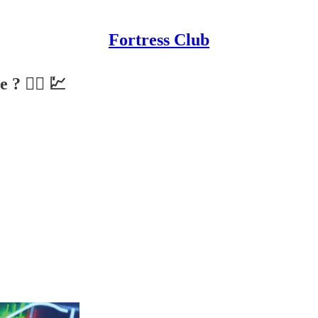
Fortress Club
? 💁‍♂️ 💹