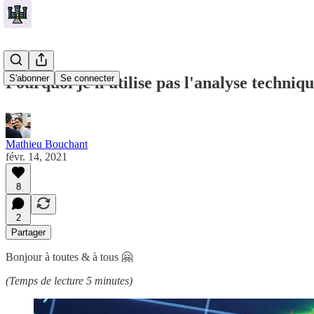
S'abonner
Se connecter
Pourquoi je n'utilise pas l'analyse technique 
Mathieu Bouchant
févr. 14, 2021
8
2
Partager
Bonjour à toutes & à tous 🤗
(Temps de lecture 5 minutes)