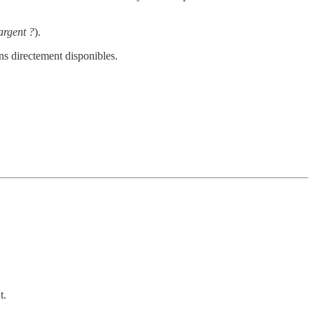
’argent ?
).
ns directement disponibles.
t.